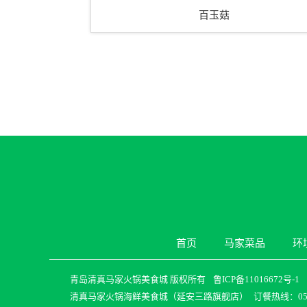
百玉菇
首页
马家菜品
环
青岛清真马家火锅美食城 版权所有
鲁ICP备11016672号-1
清真马家火锅海鲜美食城（延安三路旗舰店）
订餐热线：0532