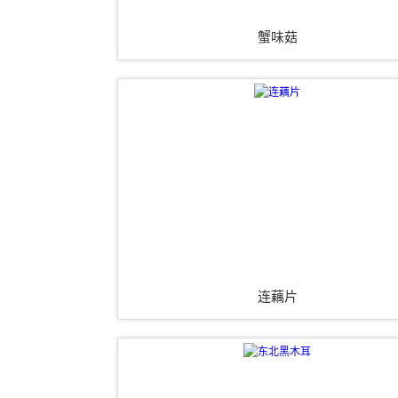
蟹味菇
连藕片