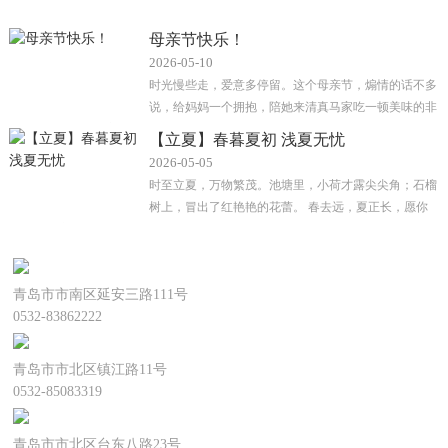
母亲节快乐！
2026-05-10
时光慢些走，爱意多停留。这个母亲节，煽情的话不多
说，给妈妈一个拥抱，陪她来清真马家吃一顿美味的非
遗火锅，简单聊聊家常就很···
【立夏】春暮夏初 浅夏无忧
2026-05-05
时至立夏，万物繁茂。池塘里，小荷才露尖尖角；石榴
树上，冒出了红艳艳的花蕾。 春去远，夏正长，愿你
也可以像这个节气一样——···
延安三路旗舰店
青岛市市南区延安三路111号
0532-83862222
镇江北路店
青岛市市北区镇江路11号
0532-85083319
台东八路店
青岛市市北区台东八路23号