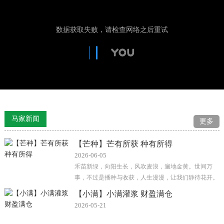
马家新闻
更多
【芒种】芒有所获 种有所得
2026-06-05
禾苗新绿，向阳生长，风吹麦浪，遍地金黄。世间万
事，不过是播种与收获，人生漫漫，让我们静待花开。
今日芒种，年之将半，盛夏已···
【小满】小满灌浆 财盈满仓
2026-05-21